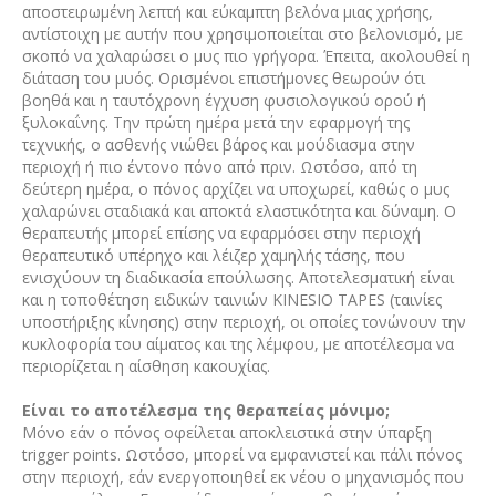
αποστειρωμένη λεπτή και εύκαμπτη βελόνα μιας χρήσης,
αντίστοιχη με αυτήν που χρησιμοποιείται στο βελονισμό, με
σκοπό να χαλαρώσει ο μυς πιο γρήγορα. Έπειτα, ακολουθεί η
διάταση του μυός. Ορισμένοι επιστήμονες θεωρούν ότι
βοηθά και η ταυτόχρονη έγχυση φυσιολογικού ορού ή
ξυλοκαΐνης. Την πρώτη ημέρα μετά την εφαρμογή της
τεχνικής, ο ασθενής νιώθει βάρος και μούδιασμα στην
περιοχή ή πιο έντονο πόνο από πριν. Ωστόσο, από τη
δεύτερη ημέρα, ο πόνος αρχίζει να υποχωρεί, καθώς ο μυς
χαλαρώνει σταδιακά και αποκτά ελαστικότητα και δύναμη. Ο
θεραπευτής μπορεί επίσης να εφαρμόσει στην περιοχή
θεραπευτικό υπέρηχο και λέιζερ χαμηλής τάσης, που
ενισχύουν τη διαδικασία επούλωσης. Αποτελεσματική είναι
και η τοποθέτηση ειδικών ταινιών KINESIO TAPES (ταινίες
υποστήριξης κίνησης) στην περιοχή, οι οποίες τονώνουν την
κυκλοφορία του αίματος και της λέμφου, με αποτέλεσμα να
περιορίζεται η αίσθηση κακουχίας.
Είναι το αποτέλεσμα της θεραπείας μόνιμο;
Μόνο εάν ο πόνος οφείλεται αποκλειστικά στην ύπαρξη
trigger points. Ωστόσο, μπορεί να εμφανιστεί και πάλι πόνος
στην περιοχή, εάν ενεργοποιηθεί εκ νέου ο μηχανισμός που