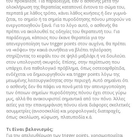
τον προκάλεσε. Για παράδειγμα, εάν ο ασθενής μετά την
ολοκλήρωση της θεραπείας καταπονεί έντονα το σώμα του,
περπατά με λάθος τρόπο, κάνει λάθος κινήσεις ή δεν γυμνά­
ζεται, το σημείο ή τα σημεία πυρο­δότησης πόνου μπορούν να
ενερ­γοποιηθούν ξανά. Για το λόγο αυτό, ο ασθενής θα
πρέπει να ακολουθεί τις οδηγίες του θεραπευτή του. Για
παράδειγμα, κάποιος που έκανε θεραπεία για την
απενεργοποίηση των trigger points στον αυχένα, θα πρέπει
να «κόψει» την κακιά συνήθεια να βλέπει τηλεόραση
στηρίζοντας το κεφάλι του σε ψηλό μαξιλάρι ή να δουλεύει
στον υπολογιστή σκυφτός. Επίσης, στην περίπτωση που
υπάρχει ένα παθολογικό πρόβλημα, όπως οστεοαρθρίτιδα,
ενδέχεται να δημιουργηθούν και trigger points λόγω της
μειωμένης λειτουργικότητας στην περιοχή. Αυτό σημαίνει ότι
ο ασθενής δεν θα πάψει να πονά μετά την απενεργοποίηση
των όποιων σημείων πυροδότησης πόνου έχει στους γύρω
μυς, αλλά θα ανακουφιστεί σημαντικά από τον πόνο. Άλλες
αιτίες για την επανεμφάνιση πόνου είναι διάφορες σκελετικές
ασυμμετρίες (ανισοσκελία) και μορφολογικές διαταραχές,
όπως: σκολίωση, κύφωση, πλατυποδία κ.ά.
Τι Είναι βελονισμός;
Για την απελευθέρωση των trigger points, χρησιμοποιείται