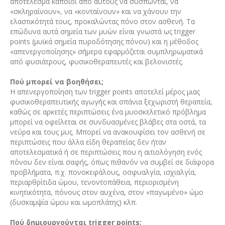
αποτέλεσμα κάποιοι από αυτούς να συσπώνται, να
«σκληραίνουν», να «κονταίνουν» και να χάνουν την
ελαστικότητά τους, προκαλώντας πόνο στον ασθενή. Τα
επώδυνα αυτά σημεία των μυών είναι γνωστά ως trigger
points (μυϊκά σημεία πυροδότησης πόνου) και η μέθοδος
«απενεργοποίησης» σήμερα εφαρμόζεται συμπληρωματικά
από φυσιάτρους, φυσικοθεραπευτές και βελονιστές.
Πού μπορεί να βοηθήσει;
Η απενεργοποίηση των trigger points αποτελεί μέρος μιας
φυσικοθεραπευτικής αγωγής και σπάνια ξεχωριστή θεραπεία,
καθώς σε αρκετές περιπτώσεις ένα μυοσκελετικό πρόβλημα
μπορεί να οφείλεται σε συνδυασμένες βλάβες στα οστά, τα
νεύρα και τους μυς. Μπορεί να ανακουφίσει τον ασθενή σε
περιπτώσεις που άλλα είδη θεραπείας δεν ήταν
αποτελεσματικά ή σε περιπτώσεις που η αιτιολόγηση ενός
πόνου δεν είναι σαφής, όπως πιθανόν να συμβεί σε διάφορα
προβλήματα, π.χ. πονοκεφάλους, οσφυαλγία, ισχιαλγία,
περιαρθρίτιδα ώμου, τενοντοπάθεια, περιορισμένη
κινητικότητα, πόνους στον αυχένα, στον «παγωμένο» ώμο
(δυσκαμψία ώμου και ωμοπλάτης) κλπ.
Πού δημιουργούνται trigger points;