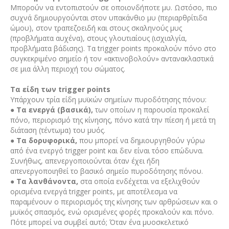
Μπορούν να εντοπιστούν σε οποιονδήποτε μυ. Ωστόσο, πιο
συχνά δημιουργούνται στον υπακάνθιο μυ (περιαρθρίτιδα
ώμου), στον τραπεζοειδή και στους σκαληνούς μυς
(προβλήματα αυχένα), στους γλουτιαίους (ισχιαλ­γία,
προβλήματα βάδισης). Τα trigger points προκαλούν πόνο στο
συγκεκριμένο σημείο ή τον «ακτινοβολούν» αντανακλαστικά
σε μια άλλη περιοχή του σώματος.
Τα είδη των trigger points
Υπάρχουν τρία είδη μυϊκών σημείων πυροδότησης πόνου:
●
Τα ενεργά (βασικά),
των οποίων η παρουσία προκαλεί
πόνο, περιορισμό της κίνησης, πόνο κατά την πίεση ή μετά τη
διάταση (τέντωμα) του μυός.
●
Τα δορυφορικά,
που μπορεί να δημιουργηθούν γύρω
από ένα ενεργό trigger point και δεν είναι τόσο επώδυνα.
Συνήθως, απενεργοποιούνται όταν έχει ήδη
απενεργοποιηθεί το βασικό σημείο πυροδότησης πόνου.
●
Tα λανθάνοντα,
στα οποία ενδέχεται να εξελιχθούν
ορισμένα ενεργά trigger points, με αποτέλεσμα να
παραμένουν ο περιορισμός της κίνησης των αρθρώσεων και ο
μυϊκός σπασμός, ενώ ορισμένες φορές προκαλούν και πόνο.
Πότε μπορεί να συμβεί αυτό; Όταν ένα μυοσκελετικό