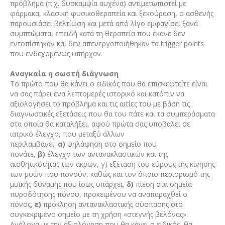
πρόβλημα (π.χ. δυσκαμψία αυχένα) αντιμετωπιστεί με
φάρμακα, κλασική φυσικοθεραπεία και ξεκούραση, ο ασθενής
παρουσιάσει βελτίωση και μετά από λίγο εμφανίσει ξανά
συμπτώματα, επειδή κατά τη θεραπεία που έκανε δεν
εντοπίστηκαν και δεν απενεργοποιήθηκαν τα trigger points
που ενδεχομένως υπήρχαν.
Αναγκαία η σωστή διάγνωση
Το πρώτο που θα κάνει ο ειδικός που θα επισκεφτείτε είναι
να σας πάρει ένα λεπτομερές ιστορικό και κατόπιν να
αξιολογήσει το πρόβλημα και τις αιτίες του με βάση τις
διαγνωστικές εξετάσεις που θα του πάτε και τα συμπεράσματα
στα οποία θα καταλήξει, αφού πρώτα σας υποβάλει σε
ιατρικό έλεγχο, που μεταξύ άλλων
περιλαμβάνει:
α)
ψηλάφηση στο σημείο που
πονάτε,
β)
έλεγχο των αντανακλα­στικών και της
αισθητικότητας των άκρων, γ) εξέταση του εύρους της κίνησης
των μυών που πονούν, καθώς και τον όποιο περιορισμό της
μυϊκής δύναμης που ίσως υπάρχει,
δ)
πίεση στα σημεία
πυροδότησης πόνου, προκειμένου να αναπαραχθεί ο
πόνος,
ε)
πρόκληση αντανακλαστικής σύσπασης στο
συγκεκριμένο σημείο με τη χρήση «στεγνής βελόνας».
Ανάλογα με την αξιολόγηση που θα κάνει ο ειδικός, θα