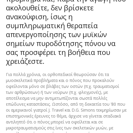
ακολουθείτε, δεν βρίσκετε
ανακούφιση, ίσως η
συμπληρωματική θεραπεία
απενεργοποίησης των μυϊκών
σημείων πυροδότησης πόνου να
σας προσφέρει τη βοήθεια που
χρειάζεστε.
Για πολλά χρόνια, οι ορθοπεδικοί θεωρούσαν ότι τα
μυοσκελετικά προβλήματα και ο πόνος που προκαλούν
οφείλονται μόνο σε βλάβες των οστών (π.χ. τραυματισμοί
των αρθρώσεων) ή των νεύρων (π.χ. φλεγμονές), με
αποτέλεσμα να μην αντιμετωπίζονται σωστά πολλές
επώδυνες καταστάσεις. Ωστόσο, από τη δεκαετία του ’80 που
οι αμερικανοί γιατροί J. Travel και D.G. Simons τεκμηρίωσαν με
επιστημονικές έρευνες το θέμα, άρχισε να γίνεται σταδιακά
αντιληπτό ότι ο πόνος μπορεί να οφείλεται και σε
μικροτραυματισμούς στις ίνες των σκελετικών μυών, με