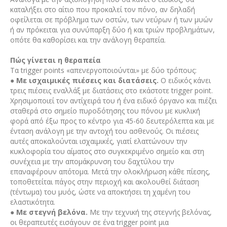
καταλήξει στο αίτιο που προκαλεί τον πόνο, αν δηλαδή
οφείλεται σε πρόβλημα των οστών, των νεύρων ή των μυών
ή αν πρόκειται για συνύπαρξη δύο ή και τριών προβλημάτων,
οπότε θα καθορίσει και την ανάλογη θεραπεία.
Πώς γίνεται η θεραπεία
Τα trigger points «απενεργοποιούνται» με δύο τρόπους:
●
Με ισχαιμικές πιέσεις και διατάσεις.
Ο ειδικός κάνει
τρεις πιέσεις εναλλάξ με διατάσεις στο εκάστοτε trigger point.
Χρησιμοποιεί τον αντίχειρά του ή ένα ειδικό όργανο και πιέζει
σταθερά στο σημείο πυροδότησης του πόνου με κυκλική
φορά από έξω προς το κέντρο για 45-60 δευτερόλεπτα και με
ένταση ανάλογη με την αντοχή του ασθενούς. Οι πιέσεις
αυτές αποκαλούνται ισχαιμικές, γιατί ελαττώνουν την
κυκλοφορία του αίματος στο συγκεκριμένο σημείο και στη
συνέχεια με την απομάκρυνση του δαχτύλου την
επαναφέρουν απότομα. Μετά την ολοκλήρωση κάθε πίεσης,
τοποθετείται πάγος στην περιοχή και ακολουθεί διάταση
(τέντωμα) του μυός, ώστε να αποκτήσει τη χαμένη του
ελαστικότητα.
●
Με στεγνή βελόνα.
Με την τεχνική της στεγνής βελόνας,
οι θεραπευτές εισάγουν σε ένα trigger point μια