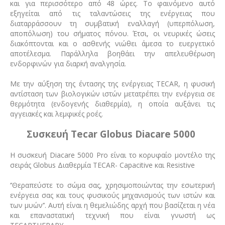
και για περισσότερο από 48 ώρες. Το φαινόμενο αυτό
εξηγείται από τις ταλαντώσεις της ενέργειας που
διαταρράσσουν τη συμβατική εναλλαγή (υπερπόλωση,
αποπόλωση) του σήματος πόνου. Έτσι, οι νευρικές ώσεις
διακόπτονται και ο ασθενής νιώθει άμεσα το ευεργετικό
αποτέλεσμα. Παράλληλα βοηθάει την απελευθέρωση
ενδορφινών για διαρκή αναλγησία.
Με την αύξηση της έντασης της ενέργειας TECAR, η φυσική
αντίσταση των βιολογικών ιστών μετατρέπει την ενέργεια σε
θερμότητα (ενδογενής διαθερμία), η οποία αυξάνει τις
αγγειακές και λεμφικές ροές.
Συσκευή
Tecar Globus Diacare 5000
Η συσκευή
Diacare 5000 Pro
είναι το κορυφαίο μοντέλο της
σειράς
Globus
Διαθερμία
TECAR- Capacitive
και
Resistive
‘’Θεραπεύστε το σώμα σας, χρησιμοποιώντας την εσωτερική
ενέργεια σας και τους φυσικούς μηχανισμούς των ιστών και
των μυών’’. Αυτή είναι η θεμελιώδης αρχή που βασίζεται η νέα
και επαναστατική τεχνική που είναι γνωστή ως